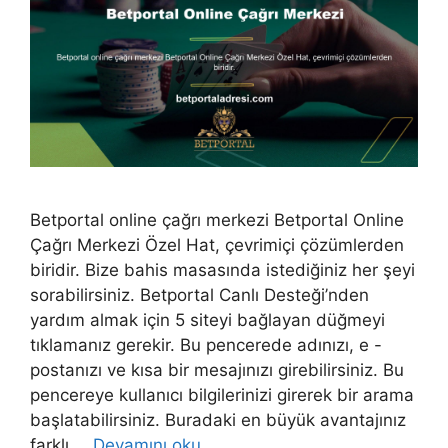
Betportal online çağrı merkezi Betportal Online
Çağrı Merkezi Özel Hat, çevrimiçi çözümlerden
biridir. Bize bahis masasında istediğiniz her şeyi
sorabilirsiniz. Betportal Canlı Desteği’nden
yardım almak için 5 siteyi bağlayan düğmeyi
tıklamanız gerekir. Bu pencerede adınızı, e -
postanızı ve kısa bir mesajınızı girebilirsiniz. Bu
pencereye kullanıcı bilgilerinizi girerek bir arama
başlatabilirsiniz. Buradaki en büyük avantajınız
farklı …
Devamını oku