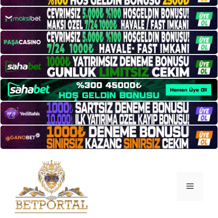
İçeriğe
atla
Menü