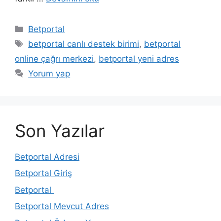
Kategoriler
Betportal
Etiketler
betportal canlı destek birimi
,
betportal
online çağrı merkezi
,
betportal yeni adres
Yorum yap
Son Yazılar
Betportal Adresi
Betportal Giriş
Betportal
Betportal Mevcut Adres