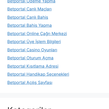
Betportal Ödeme Yapma
Betportal Canlı Maçları
Betportal Canlı Bahis
Betportal Bahis Yapma
Betportal Online Çağrı Merkezi
Betportal Üye İşlem Bilgileri
Betportal Casino Oyunları
Betportal Oturum Açma
Betportal Kısıtlama Adresi
Betportal Handikap Seçenekleri
Betportal Açılış Sayfası