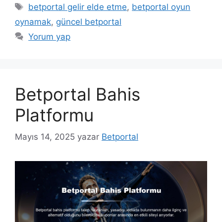
Etiketler
betportal gelir elde etme
,
betportal oyun
oynamak
,
güncel betportal
Yorum yap
Betportal Bahis
Platformu
Mayıs 14, 2025
yazar
Betportal