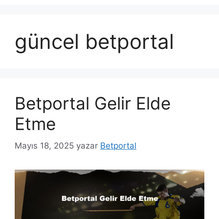
güncel betportal
Betportal Gelir Elde
Etme
Mayıs 18, 2025
yazar
Betportal