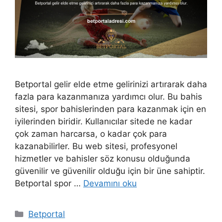
Betportal gelir elde etme gelirinizi artırarak daha
fazla para kazanmanıza yardımcı olur. Bu bahis
sitesi, spor bahislerinden para kazanmak için en
iyilerinden biridir. Kullanıcılar sitede ne kadar
çok zaman harcarsa, o kadar çok para
kazanabilirler. Bu web sitesi, profesyonel
hizmetler ve bahisler söz konusu olduğunda
güvenilir ve güvenilir olduğu için bir üne sahiptir.
Betportal spor …
Devamını oku
Kategoriler
Betportal