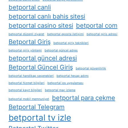
betportal canli
betportal canlı bahis sitesi
betportal casino sitesi
betportal com
betportal düzenli ziyaret
betportal eposta i̇letişimi
betportal giris adresi
Betportal Giriş
betportal giriş teknikleri
betportal giriş yöntemi
betportal güncel adres
betportal güncel adresi
Betportal Güncel Giriş
betportal güvenilirlik
betportal handikap seçenekleri
betportal hesap adımı
betportal hizmet bilgileri
betportal i̇os uygulaması
betportal kayıt bilgileri
betportal maç izleme
betportal para çekme
betportal mobil memnuniyet
Betportal Telegram
betportal tv izle