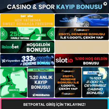
×
BETPORTAL GİRİŞ İÇİN TIKLAYINIZ!