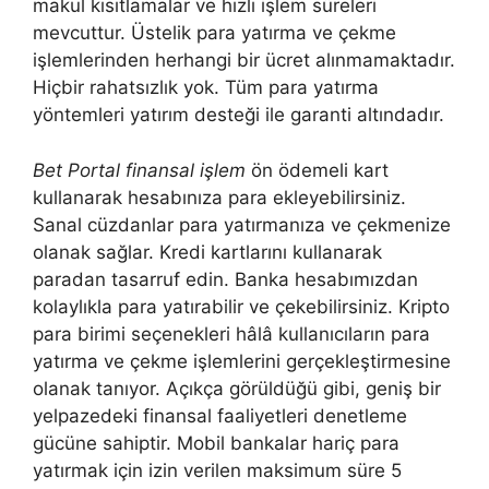
makul kısıtlamalar ve hızlı işlem süreleri
mevcuttur. Üstelik para yatırma ve çekme
işlemlerinden herhangi bir ücret alınmamaktadır.
Hiçbir rahatsızlık yok. Tüm para yatırma
yöntemleri yatırım desteği ile garanti altındadır.
Bet Portal finansal işlem
ön ödemeli kart
kullanarak hesabınıza para ekleyebilirsiniz.
Sanal cüzdanlar para yatırmanıza ve çekmenize
olanak sağlar. Kredi kartlarını kullanarak
paradan tasarruf edin. Banka hesabımızdan
kolaylıkla para yatırabilir ve çekebilirsiniz. Kripto
para birimi seçenekleri hâlâ kullanıcıların para
yatırma ve çekme işlemlerini gerçekleştirmesine
olanak tanıyor. Açıkça görüldüğü gibi, geniş bir
yelpazedeki finansal faaliyetleri denetleme
gücüne sahiptir. Mobil bankalar hariç para
yatırmak için izin verilen maksimum süre 5