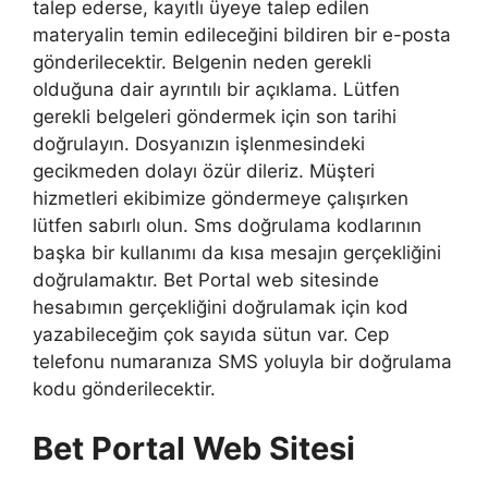
talep ederse, kayıtlı üyeye talep edilen
materyalin temin edileceğini bildiren bir e-posta
gönderilecektir. Belgenin neden gerekli
olduğuna dair ayrıntılı bir açıklama. Lütfen
gerekli belgeleri göndermek için son tarihi
doğrulayın. Dosyanızın işlenmesindeki
gecikmeden dolayı özür dileriz. Müşteri
hizmetleri ekibimize göndermeye çalışırken
lütfen sabırlı olun. Sms doğrulama kodlarının
başka bir kullanımı da kısa mesajın gerçekliğini
doğrulamaktır. Bet Portal web sitesinde
hesabımın gerçekliğini doğrulamak için kod
yazabileceğim çok sayıda sütun var. Cep
telefonu numaranıza SMS yoluyla bir doğrulama
kodu gönderilecektir.
Bet Portal Web Sitesi