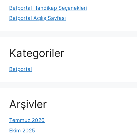
Betportal Handikap Seçenekleri
Betportal Açılış Sayfası
Kategoriler
Betportal
Arşivler
Temmuz 2026
Ekim 2025