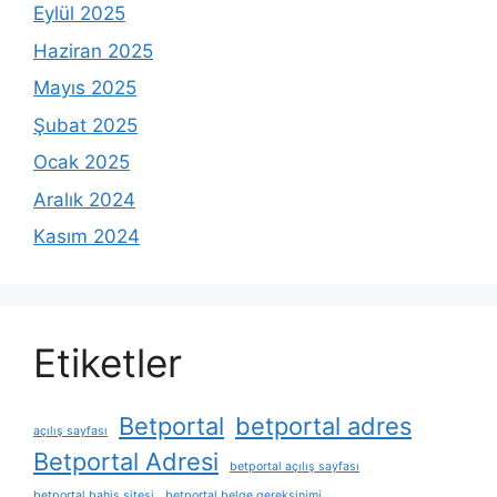
Eylül 2025
Haziran 2025
Mayıs 2025
Şubat 2025
Ocak 2025
Aralık 2024
Kasım 2024
Etiketler
Betportal
betportal adres
açılış sayfası
Betportal Adresi
betportal açılış sayfası
betportal bahis sitesi
betportal belge gereksinimi