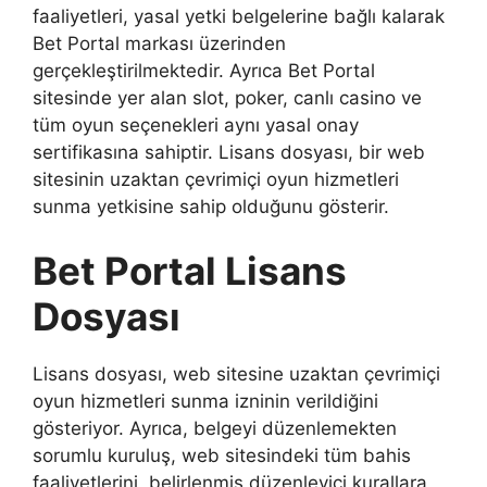
faaliyetleri, yasal yetki belgelerine bağlı kalarak
Bet Portal markası üzerinden
gerçekleştirilmektedir. Ayrıca Bet Portal
sitesinde yer alan slot, poker, canlı casino ve
tüm oyun seçenekleri aynı yasal onay
sertifikasına sahiptir. Lisans dosyası, bir web
sitesinin uzaktan çevrimiçi oyun hizmetleri
sunma yetkisine sahip olduğunu gösterir.
Bet Portal Lisans
Dosyası
Lisans dosyası, web sitesine uzaktan çevrimiçi
oyun hizmetleri sunma izninin verildiğini
gösteriyor. Ayrıca, belgeyi düzenlemekten
sorumlu kuruluş, web sitesindeki tüm bahis
faaliyetlerini, belirlenmiş düzenleyici kurallara