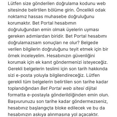
Lütfen size gönderilen doğrulama kodunu web
sitesinde belirtilen bölüme girin. Öncelikli odak
noktamız hassas muhasebe doğruluğunu
korumaktır. Bet Portal hesabımın
doğruluğundan emin olmak üyelerin uyması
gereken adımlardan biridir. Bet Portal hesabımı
doğrulamazsam sonuçları ne olur? Belgede
verilen bilgilerin doğruluğunu teyit etmek için bir
örnek inceleyelim. Hesabınızın güvenliğini
korumak için ek kanıt göndermenizi isteyeceğiz.
Gerekli belgelerin teslimi için son tarih hakkında
sizi e-posta yoluyla bilgilendireceğiz. Lütfen
gerekli tüm belgelerin belirtilen son tarihe kadar
toplandığından
Bet Portal web sitesi
dijital
formatta e-postayla gönderildiğinden emin olun.
Başvurunuzu son tarihe kadar göndermezseniz,
hesabınız başlangıçta bloke edilecek ve bu da
hesabınızın askıya alınmasına yol açacaktır.