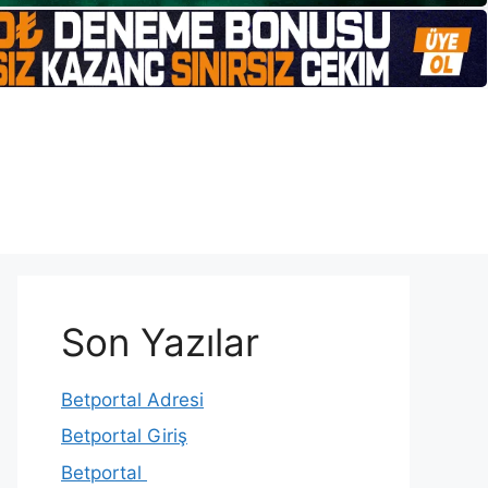
Son Yazılar
Betportal Adresi
Betportal Giriş
Betportal