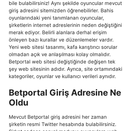
bile bulabilirsiniz! Aynı şekilde oyuncular mevcut
giriş adresini sitemizden öğrenebilirler. Bahis
oyunlarındaki yeni tanımlanan oyuncular,
şirketlerin internet adreslerinin neden değiştiğini
merak ediyor. Belirli alanlara derhal erişim
önleyen bazı kurallar ve düzenlemeler vardır.
Yeni web sitesi tasarımı, kafa karıştırıcı sorular
olmadan açık ve anlaşılması kolay olmalıdır.
Betportal web sitesi değiştiğinde değişen tek
şey web sitesinin adıdır. Ayrıca, site ortamındaki
kategoriler, oyunlar ve kullanıcı verileri aynıdır.
Betportal Giriş Adresine Ne
Oldu
Mevcut Betportal giriş adresini her zaman
şirketin resmi Twitter hesabında bulabilirsiniz.