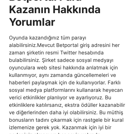
Kazanın Hakkında
Yorumlar
Oyunda kazandığınız tüm parayı
alabilirsiniz.Mevcut Betportal giriş adresini her
zaman şirketin resmi Twitter hesabında
bulabilirsiniz. Şirket sadece sosyal medyayı
oyunculara web sitesi hakkında anlatmak için
kullanmıyor, aynı zamanda güncellemeleri ve
haberleri paylaşmak için de kullanıyorlar. Farklı
sosyal medya platformlarını kullanarak heyecan
verici etkinlikler planlıyor ve ayarlıyoruz. Bu
etkinliklere katılırsanız, ekstra ödüller kazanabilir
ve diğerlerinden daha iyi olabilirsiniz. Bu müthiş
bonusların tadını çıkarmak için rastgele bir kural
izlemenize gerek yok. Kazanmak için iyi bir