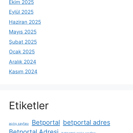
Ekim 2025
Eylül 2025
Haziran 2025
Mayıs 2025
Şubat 2025
Ocak 2025
Aralık 2024
Kasım 2024
Etiketler
Betportal
betportal adres
açılış sayfası
Betportal Adresi