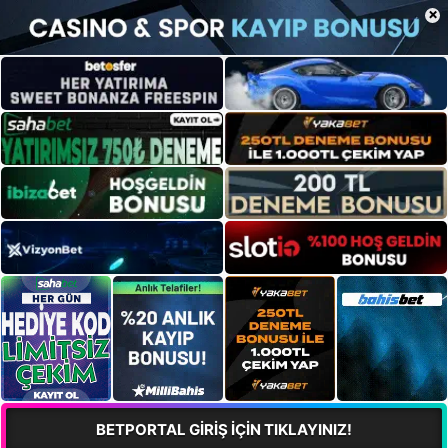
×
BETPORTAL GİRİŞ İÇİN TIKLAYINIZ!