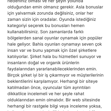
nedeniniz olması ve her şeyin yolunda
olduğundan emin olmanız gerekir. Asla bonuslar
için yalvarmak zorunda değilsiniz, onlar her
zaman sizin için oradalar. Oyunda istediğiniz
kategoriyi seçerek bu bonusları hemen
kullanabilirsiniz. Son zamanlarda farklı
bölgelerden sanal oyunlar oynamak için popüler
hale geliyor. Bahis oyunları oynamayı seven çok
insan var ve bunu yapmak için özel şirketlere
katılıyorlar. Şirket hala bu hizmetleri sunuyor ve
insanların doğal ve organik ürünlerin
faydalarından yararlanabileceklerinden emin.
Birçok şirket iyi bir iş çıkarmıyor ve müşterilerinin
beklentilerini karşılamıyor. Herhangi bir siteye
katılmadan önce, oyuncular tüm ayrıntıları
dikkatlice incelemeli ve her şeyle rahat
olduklarından emin olmalıdır. Bir web sitesinde
herhangi bir rastgele bilgi veya inceleme yoksa,