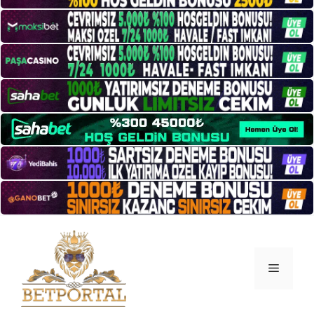
İçeriğe
atla
Menü