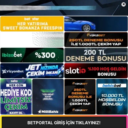
×
BETPORTAL GİRİŞ İÇİN TIKLAYINIZ!