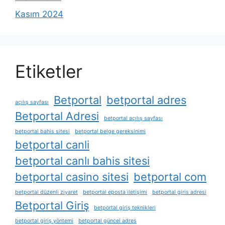
Kasım 2024
Etiketler
Betportal
betportal adres
açılış sayfası
Betportal Adresi
betportal açılış sayfası
betportal bahis sitesi
betportal belge gereksinimi
betportal canli
betportal canlı bahis sitesi
betportal casino sitesi
betportal com
betportal düzenli ziyaret
betportal eposta i̇letişimi
betportal giris adresi
Betportal Giriş
betportal giriş teknikleri
betportal giriş yöntemi
betportal güncel adres