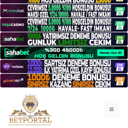
İçeriğe
atla
Menü