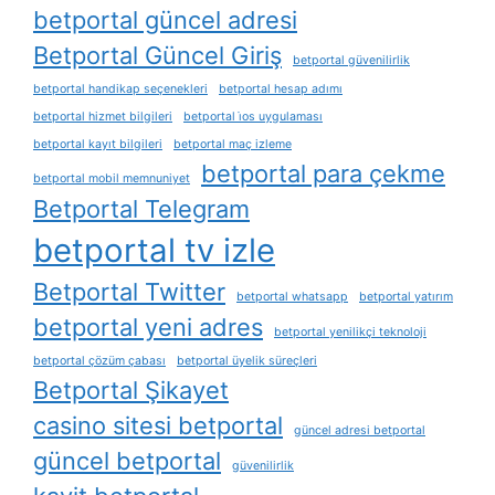
betportal güncel adresi
Betportal Güncel Giriş
betportal güvenilirlik
betportal handikap seçenekleri
betportal hesap adımı
betportal hizmet bilgileri
betportal i̇os uygulaması
betportal kayıt bilgileri
betportal maç izleme
betportal para çekme
betportal mobil memnuniyet
Betportal Telegram
betportal tv izle
Betportal Twitter
betportal whatsapp
betportal yatırım
betportal yeni adres
betportal yenilikçi teknoloji
betportal çözüm çabası
betportal üyelik süreçleri
Betportal Şikayet
casino sitesi betportal
güncel adresi betportal
güncel betportal
güvenilirlik