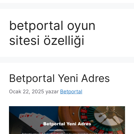
betportal oyun
sitesi özelliği
Betportal Yeni Adres
Ocak 22, 2025
yazar
Betportal