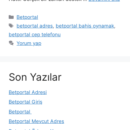
Kategoriler
Betportal
Etiketler
betportal adres
,
betportal bahis oynamak
,
betportal cep telefonu
Yorum yap
Son Yazılar
Betportal Adresi
Betportal Giriş
Betportal
Betportal Mevcut Adres