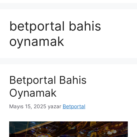
betportal bahis
oynamak
Betportal Bahis
Oynamak
Mayıs 15, 2025
yazar
Betportal