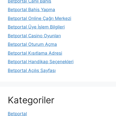
Betportal Canlı Bahis
Betportal Bahis Yapma
Betportal Online Çağrı Merkezi
Betportal Üye İşlem Bilgileri
Betportal Casino Oyunları
Betportal Oturum Açma
Betportal Kısıtlama Adresi
Betportal Handikap Seçenekleri
Betportal Açılış Sayfası
Kategoriler
Betportal