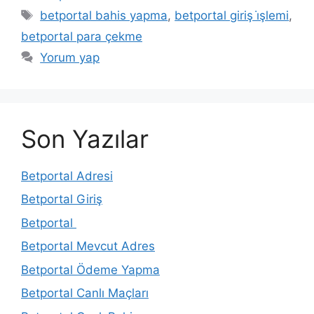
Etiketler
betportal bahis yapma
,
betportal giriş i̇şlemi
,
betportal para çekme
Yorum yap
Son Yazılar
Betportal Adresi
Betportal Giriş
Betportal
Betportal Mevcut Adres
Betportal Ödeme Yapma
Betportal Canlı Maçları