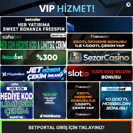
×
BETPORTAL GİRİŞ İÇİN TIKLAYINIZ!