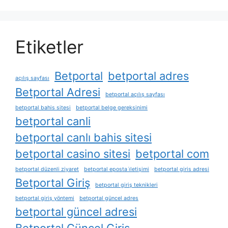
Etiketler
Betportal
betportal adres
açılış sayfası
Betportal Adresi
betportal açılış sayfası
betportal bahis sitesi
betportal belge gereksinimi
betportal canli
betportal canlı bahis sitesi
betportal casino sitesi
betportal com
betportal düzenli ziyaret
betportal eposta i̇letişimi
betportal giris adresi
Betportal Giriş
betportal giriş teknikleri
betportal giriş yöntemi
betportal güncel adres
betportal güncel adresi
Betportal Güncel Giriş