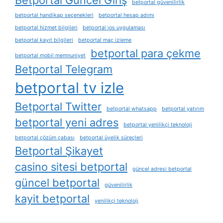
betportal güvenilirlik
betportal handikap seçenekleri
betportal hesap adımı
betportal hizmet bilgileri
betportal i̇os uygulaması
betportal kayıt bilgileri
betportal maç izleme
betportal para çekme
betportal mobil memnuniyet
Betportal Telegram
betportal tv izle
Betportal Twitter
betportal whatsapp
betportal yatırım
betportal yeni adres
betportal yenilikçi teknoloji
betportal çözüm çabası
betportal üyelik süreçleri
Betportal Şikayet
casino sitesi betportal
güncel adresi betportal
güncel betportal
güvenilirlik
kayit betportal
yenilikçi teknoloji